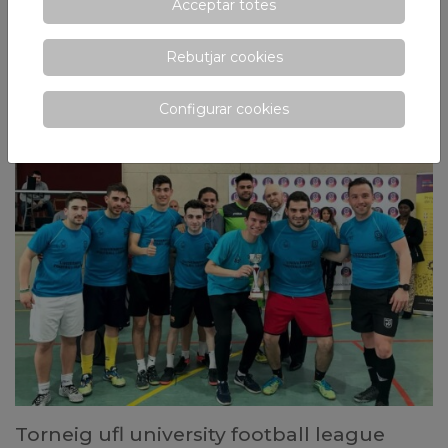
Acceptar totes
Assistim a la 58a assemblea general de
Rebutjar cookies
aesece
El lema: La inclusió educativa en el Batxillerat
Configurar cookies
Torneig ufl university football league