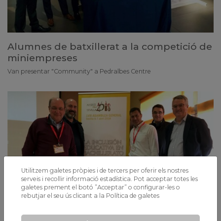
Alumnes de batxillerat a la competició de
miniempreses
Van presentar "Community" a Pedralbes Centre
Utilitzem galetes pròpies i de tercers per oferir els nostres
serveis i recollir informació estadística. Pot acceptar totes les
galetes prement el botó ”Acceptar” o configurar-les o
rebutjar el seu ús clicant a la
Política de galetes