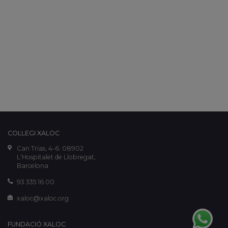
COL·LEGI XALOC
Can Trias, 4-6. 08902
L'Hospitalet de Llobregat,
Barcelona
93 335 16 00
xaloc@xaloc.org
FUNDACIÓ XALOC