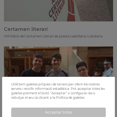
Certamen literari
XXII Edició del Certamen Literari de poesia castellana i catalana
Utilitzem galetes pròpies i de tercers per oferir els nostres
serveis i recollir informació estadística. Pot acceptar totes les
galetes prement el botó ”Acceptar” o configurar-les o
rebutjar el seu ús clicant a la
Política de galetes
Acceptar totes