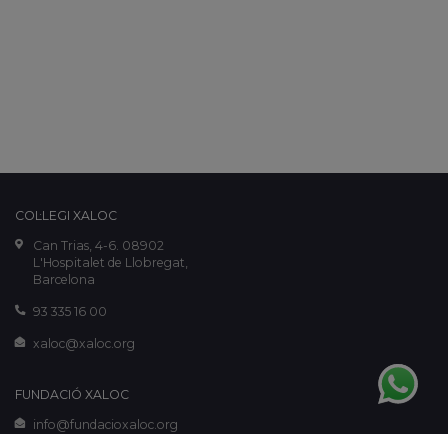
COL·LEGI XALOC
Can Trias, 4-6. 08902
L'Hospitalet de Llobregat,
Barcelona
93 335 16 00
xaloc@xaloc.org
FUNDACIÓ XALOC
info@fundacioxaloc.org