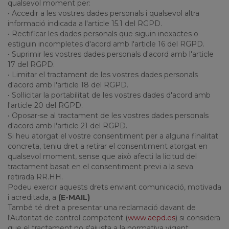
qualsevol moment per:
• Accedir a les vostres dades personals i qualsevol altra
informació indicada a l'article 15.1 del RGPD.
• Rectificar les dades personals que siguin inexactes o
estiguin incompletes d'acord amb l'article 16 del RGPD.
• Suprimir les vostres dades personals d'acord amb l'article
17 del RGPD.
• Limitar el tractament de les vostres dades personals
d'acord amb l'article 18 del RGPD.
• Sol·licitar la portabilitat de les vostres dades d'acord amb
l'article 20 del RGPD.
• Oposar-se al tractament de les vostres dades personals
d'acord amb l'article 21 del RGPD.
Si heu atorgat el vostre consentiment per a alguna finalitat
concreta, teniu dret a retirar el consentiment atorgat en
qualsevol moment, sense que això afecti la licitud del
tractament basat en el consentiment previ a la seva
retirada RR.HH.
Podeu exercir aquests drets enviant comunicació, motivada
i acreditada, a
(E-MAIL)
També té dret a presentar una reclamació davant de
l'Autoritat de control competent (
www.aepd.es
) si considera
que el tractament no s'ajusta a la normativa vigent.