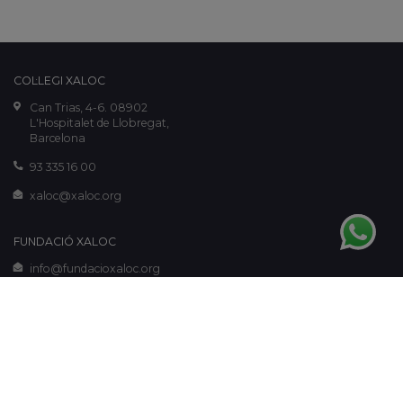
COL·LEGI XALOC
Can Trias, 4-6. 08902
L'Hospitalet de Llobregat,
Barcelona
93 335 16 00
xaloc@xaloc.org
FUNDACIÓ XALOC
info@fundacioxaloc.org
www.fundacioxaloc.org