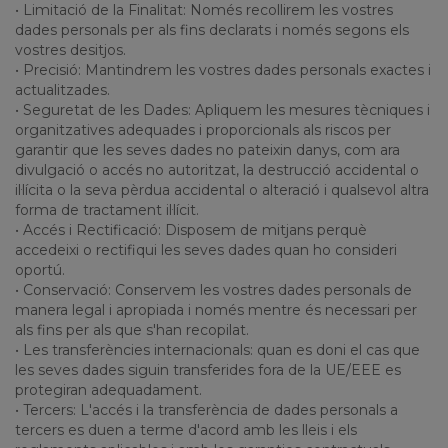
• Limitació de la Finalitat: Només recollirem les vostres
dades personals per als fins declarats i només segons els
vostres desitjos.
• Precisió: Mantindrem les vostres dades personals exactes i
actualitzades.
• Seguretat de les Dades: Apliquem les mesures tècniques i
organitzatives adequades i proporcionals als riscos per
garantir que les seves dades no pateixin danys, com ara
divulgació o accés no autoritzat, la destrucció accidental o
il·lícita o la seva pèrdua accidental o alteració i qualsevol altra
forma de tractament il·lícit.
• Accés i Rectificació: Disposem de mitjans perquè
accedeixi o rectifiqui les seves dades quan ho consideri
oportú.
• Conservació: Conservem les vostres dades personals de
manera legal i apropiada i només mentre és necessari per
als fins per als que s'han recopilat.
• Les transferències internacionals: quan es doni el cas que
les seves dades siguin transferides fora de la UE/EEE es
protegiran adequadament.
• Tercers: L'accés i la transferència de dades personals a
tercers es duen a terme d'acord amb les lleis i els