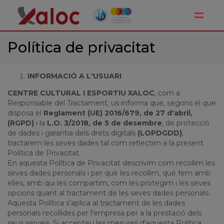
Toggle
Política de privacitat
INFORMACIÓ A L'USUARI
CENTRE CULTURAL I ESPORTIU XALOC
, com a
Responsable del Tractament, us informa que, segons el que
disposa el
Reglament (UE) 2016/679, de 27 d'abril,
(RGPD)
i la
L.O. 3/2018, de 5 de desembre
, de protecció
de dades i garantia dels drets digitals
(LOPDGDD)
,
tractarem les seves dades tal com reflectim a la present
Política de Privacitat.
En aquesta Política de Privacitat descrivim com recollim les
seves dades personals i per què les recollim, què fem amb
elles, amb qui les compartim, com les protegim i les seves
opcions quant al tractament de les seves dades personals.
Aquesta Política s'aplica al tractament de les dades
personals recollides per l'empresa per a la prestació dels
seus serveis. Si accepteu les mesures d'aquesta Política,