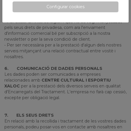
tractament. Per descomptat, podrà retirar el seu
Configurar cookies
consentiment en qualsevol moment.
• Per requeriment legal.
• Per existir un interès legítim que no es vegi menyscabat
pels seus drets de privadesa, com ara l'enviament
d'informació comercial bé per subscripció a la nostra
newsletter o per la seva condició de client.
• Per ser necessària per a la prestació d'algun dels nostres
serveis mitjançant una relació contractual entre vostè i
nosaltres.
6.
COMUNICACIÓ DE DADES PERSONALS
Les dades poden ser comunicades a empreses
relacionades amb
CENTRE CULTURAL I ESPORTIU
XALOC
per a la prestació dels diversos serveis en qualitat
d'Encarregats del Tractament. L'empresa no farà cap cessió,
excepte per obligació legal.
7.
ELS SEUS DRETS
En relació amb la recollida i tractament de les vostres dades
personals, podeu posar-vos en contacte amb nosaltres en