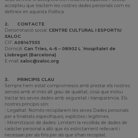
accepteu que tractem les vostres dades personals com es
defineix en aquesta Política.
2.
CONTACTE
Denominació social:
CENTRE CULTURAL I ESPORTIU
XALOC
CIF:
A08147555
Domicili:
Can Tries, 4-6 – 08902 L´Hospitalet de
Llobregat (Barcelona)
E-mail:
xaloc@xaloc.org
3.
PRINCIPIS CLAU
Sempre hem estat compromesos amb prestar els nostres
serveis amb el més alt grau de qualitat, cosa que inclou
tractar les seves dades amb seguretat i transparència. Els
nostres principis són:
• Legalitat: Només recopilarem les seves Dades personals
per a finalitats específiques, explícites i legítimes.
• Minimització de dades: Limitem la recollida de dades de
caràcter personal a allò que és estrictament rellevant i
necessari per als fins per als que s'han recopilat.