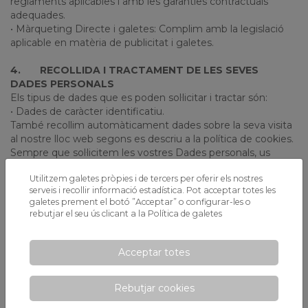
reglaments aplicables i amb les garanties contractuals
adequades.
• Màrqueting Directe i galetes: Complim amb la legislació
aplicable en matèria de publicitat i galetes.
4.
RECOLLIDA I TRACTAMENT DE LES SEVES
DADES PERSONALS
Els tipus de dades que es poden sol·licitar i tractar són:
• Dades de caràcter identificatiu.
També recollim automàticament dades sobre la seva visita
al nostre lloc web segons es descriu a la política de cookies.
Sempre que sol·licitem les vostres Dades personals, us
informarem amb claredat de quines dades personals
Utilitzem galetes pròpies i de tercers per oferir els nostres
recollim i amb quina finalitat. En general, recollim i tractem
serveis i recollir informació estadística. Pot acceptar totes les
les vostres dades personals amb el propòsit de:
galetes prement el botó ”Acceptar” o configurar-les o
• Proporcionar informació, serveis, productes, informació
rebutjar el seu ús clicant a la
Política de galetes
rellevant i novetats al sector.
• Enviament de comunicacions.
Acceptar totes
5.
LEGITIMITAT
D'acord amb la normativa de protecció de dades aplicable,
Rebutjar cookies
les vostres dades personals es podran tractar sempre que:
• Ens ha donat el seu consentiment als efectes del