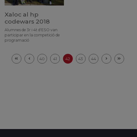
Xaloc al hp
codewars 2018
Alumnes de 3r i 4t d'ESO van
participar en la competició de
programació
40
41
42
43
44