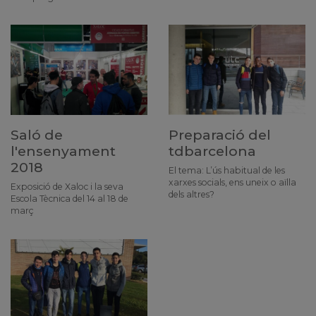
Saló de
Preparació del
l'ensenyament
tdbarcelona
2018
El tema: L’ús habitual de les
xarxes socials, ens uneix o aïlla
Exposició de Xaloc i la seva
dels altres?
Escola Tècnica del 14 al 18 de
març