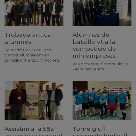
Trobada antics
Alumnes de
alumnes
batxillerat a la
competició de
Repàs del tradicional acte
miniempreses
d’Antics Alumnes on van
coincidir diferents promocions.
Van presentar "Community" a
Pedralbes Centre
Assistim a la 58a
Torneig ufl
assemblea general
university football