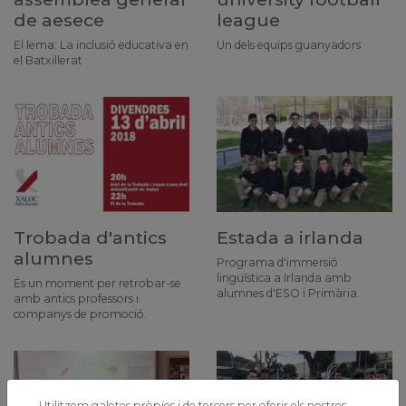
de aesece
league
El lema: La inclusió educativa en
Un dels equips guanyadors
el Batxillerat
Trobada d'antics
Estada a irlanda
alumnes
Programa d'immersió
lingüística a Irlanda amb
És un moment per retrobar-se
alumnes d'ESO i Primària.
amb antics professors i
companys de promoció.
Utilitzem galetes pròpies i de tercers per oferir els nostres