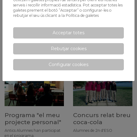
serveis i recollir informació estadística. Pot acceptar totes les
galetes prement el botó ”Acceptar” o configurar-les o
rebutjar el seu ús clicant a la
Política de galetes
Setmana de
Ong nasco feeding
Acceptar totes
projectes
minds
Els alumnes de Primària i l’ESO
XALOC ha fet una donació dels
Rebutjar cookies
realitzen diferents projectes
equips que s'han renovat
individuals i cooperatius
Configurar cookies
Programa "el meu
Concurs relat breu
projecte personal"
coca-cola
Antics Alumnes han participat
Alumnes de 2n d'ESO
en el programa.