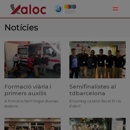
Toggle
Notícies
Formació viària i
Semifinalistes al
primers auxilis
tdbarcelona
A Primària hem tingut diverses
El torneig va tenir lloc el 13 i 14
sessions.
d'abril.