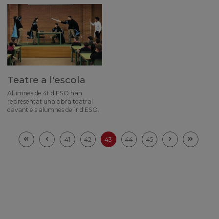
Teatre a l'escola
Alumnes de 4t d'ESO han
representat una obra teatral
davant els alumnes de 1r d'ESO.
41
42
43
44
45