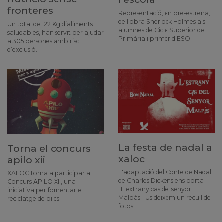
fronteres
Representació, en pre-estrena,
de l'obra Sherlock Holmes als
Un total de 122 Kg d’aliments
alumnes de Cicle Superior de
saludables, han servit per ajudar
Primària i primer d'ESO.
a 305 persones amb risc
d’exclusió.
La festa de nadal a
Torna el concurs
xaloc
apilo xii
L'adaptació del Conte de Nadal
XALOC torna a participar al
de Charles Dickens ens porta
Concurs APILO XII, una
"L'extrany cas del senyor
iniciativa per fomentar el
Malpàs". Us deixem un recull de
reciclatge de piles.
fotos.