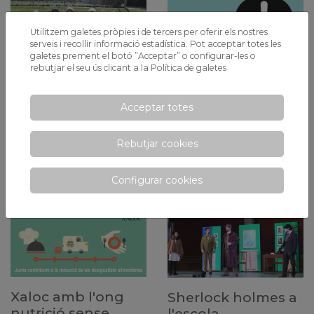
Utilitzem galetes pròpies i de tercers per oferir els nostres
serveis i recollir informació estadística. Pot acceptar totes les
galetes prement el botó ”Acceptar” o configurar-les o
rebutjar el seu ús clicant a la
Política de galetes
Torna la coral de
Acceptar totes
Comença l'escola
xaloc
de pares
Torna aquesta activitat lúdico-
Rebutjar cookies
El 3, 10, 17 de febrer i el 3, 10, 17
cultural de Primària.
de març Inscripcions Obertes
Configurar cookies
Xaloc amb l'ong
Sherlock holmes a
nutrició sense
l'escola