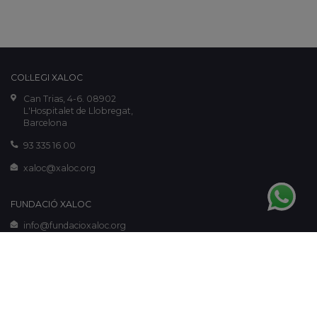
COL·LEGI XALOC
Can Trias, 4-6. 08902
L'Hospitalet de Llobregat,
Barcelona
93 335 16 00
xaloc@xaloc.org
FUNDACIÓ XALOC
info@fundacioxaloc.org
www.fundacioxaloc.org