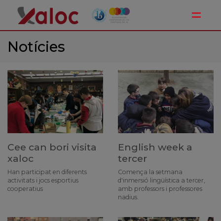
Toggle
Notícies
Cee can bori visita
English week a
xaloc
tercer
Han participat en diferents
Comença la setmana
activitats i jocs esportius
d'inmersió lingüística a tercer,
cooperatius
amb professors i professores
nadius.