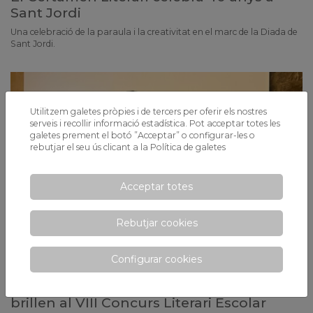
Sant Jordi
Una celebració de la paraula i la creativitat en el marc de la Diada de
Sant Jordi.
Utilitzem galetes pròpies i de tercers per oferir els nostres
serveis i recollir informació estadística. Pot acceptar totes les
galetes prement el botó ”Acceptar” o configurar-les o
rebutjar el seu ús clicant a la
Política de galetes
Acceptar totes
Rebutjar cookies
Configurar cookies
Pau García, Rubén Benito i Iñaki Álvarez
brillen al VIII Concurs Literari Escolar