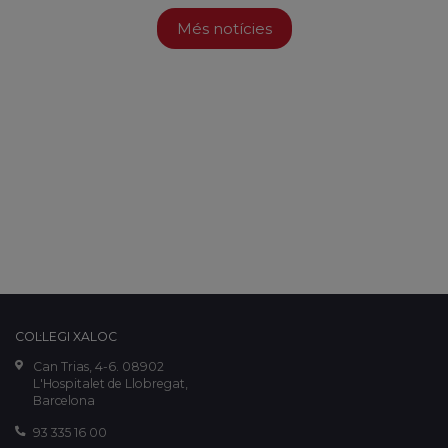
Més notícies
COL·LEGI XALOC
Can Trias, 4-6. 08902
L'Hospitalet de Llobregat,
Barcelona
93 335 16 00