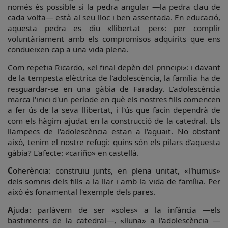
només és possible si la pedra angular —la pedra clau de
cada volta— està al seu lloc i ben assentada. En educació,
aquesta pedra es diu «llibertat per»: per complir
voluntàriament amb els compromisos adquirits que ens
condueixen cap a una vida plena.
Com repetia Ricardo, «el final depèn del principi»: i davant
de la tempesta elèctrica de l'adolescència, la família ha de
resguardar-se en una gàbia de Faraday. L'adolescència
marca l'inici d'un període en què els nostres fills comencen
a fer ús de la seva llibertat, i l'ús que facin dependrà de
com els hàgim ajudat en la construcció de la catedral. Els
llampecs de l'adolescència estan a l'aguait. No obstant
això, tenim el nostre refugi: quins són els pilars d'aquesta
gàbia? L'afecte: «cariño» en castellà.
C
oherència: construïu junts, en plena unitat, «l'humus»
dels somnis dels fills a la llar i amb la vida de família. Per
això és fonamental l'exemple dels pares.
A
juda: parlàvem de ser «soles» a la infància —els
bastiments de la catedral—, «lluna» a l'adolescència —