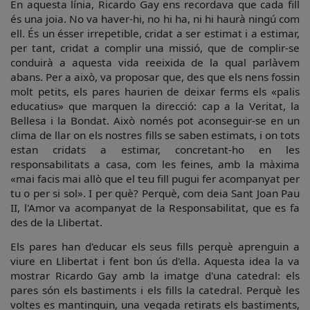
En aquesta línia, Ricardo Gay ens recordava que cada fill
és una joia. No va haver-hi, no hi ha, ni hi haurà ningú com
ell. És un ésser irrepetible, cridat a ser estimat i a estimar,
per tant, cridat a complir una missió, que de complir-se
conduirà a aquesta vida reeixida de la qual parlàvem
abans. Per a això, va proposar que, des que els nens fossin
molt petits, els pares haurien de deixar ferms els «palis
educatius» que marquen la direcció: cap a la Veritat, la
Bellesa i la Bondat. Això només pot aconseguir-se en un
clima de llar on els nostres fills se saben estimats, i on tots
estan cridats a estimar, concretant-ho en les
responsabilitats a casa, com les feines, amb la màxima
«mai facis mai allò que el teu fill pugui fer acompanyat per
tu o per si sol». I per què? Perquè, com deia Sant Joan Pau
II, l'Amor va acompanyat de la Responsabilitat, que es fa
des de la Llibertat.
Els pares han d'educar els seus fills perquè aprenguin a
viure en Llibertat i fent bon ús d'ella. Aquesta idea la va
mostrar Ricardo Gay amb la imatge d'una catedral: els
pares són els bastiments i els fills la catedral. Perquè les
voltes es mantinguin, una vegada retirats els bastiments,