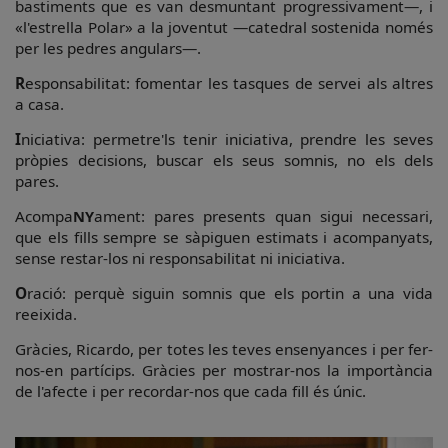
bastiments que es van desmuntant progressivament—, i
«l'estrella Polar» a la joventut —catedral sostenida només
per les pedres angulars—.
R
esponsabilitat: fomentar les tasques de servei als altres
a casa.
I
niciativa: permetre'ls tenir iniciativa, prendre les seves
pròpies decisions, buscar els seus somnis, no els dels
pares.
Acompa
NY
ament: pares presents quan sigui necessari,
que els fills sempre se sàpiguen estimats i acompanyats,
sense restar-los ni responsabilitat ni iniciativa.
O
ració: perquè siguin somnis que els portin a una vida
reeixida.
Gràcies, Ricardo, per totes les teves ensenyances i per fer-
nos-en partícips. Gràcies per mostrar-nos la importància
de l'afecte i per recordar-nos que cada fill és únic.