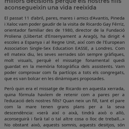
millors decisions perquè els nostres fills
aconsegueixin una vida reeixida
El passat 11 d'abril, pares, mares i amics d'Avantis, Pineda
i Xaloc vam poder gaudir de la visita de Ricardo Gay Férriz,
orientador familiar des de 1980, director de la Fundació
Proliena (Llibertat d'Ensenyament a Aragó), ha dirigit 4
escoles a Espanya i al Regne Unit, així com de l'European
Association Single-Sex Education EASSE, a Londres. Com
ell mateix diu, les seves xerrades són sempre gràfiques,
molt visuals, perquè el missatge fonamental quedi
guardat en la memòria fotogràfica dels assistents. Vam
poder comprovar com fa partícips a tots els congregats,
que es van bolcar en les dinàmiques proposades.
Però quin era el missatge de Ricardo en aquesta xerrada,
quina fórmula havíem de retenir com a pares per a
l'educació dels nostres fills? Quan neix un fill, tant el pare
com la mare tenen grans plans per a la seva
descendència: «serà així o aixà, tindrà això o allò,
aconseguirà i farà tal o tal altre cosa o lloc de treball...»
No obstant això, aquests somnis, aquests desitjos, són