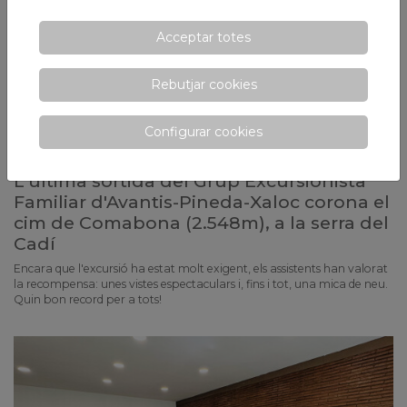
Acceptar totes
Rebutjar cookies
Configurar cookies
L'última sortida del Grup Excursionista
Familiar d'Avantis-Pineda-Xaloc corona el
cim de Comabona (2.548m), a la serra del
Cadí
Encara que l'excursió ha estat molt exigent, els assistents han valorat
la recompensa: unes vistes espectaculars i, fins i tot, una mica de neu.
Quin bon record per a tots!