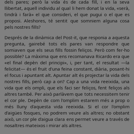
dels pares; però la vida és de cada fill, i en la seva
llibertat, aquell individu al qual li hem donat la vida, «serà,
tindrà i farà» el que consideri, el que pugui o el que es
proposi. Aleshores, té sentit que somniem alguna cosa
pels nostres fills?
Després de la dinàmica del Post-it, que responia a aquesta
pregunta, gairebé tots els pares van respondre que
somiaven que els seus fills fossin feliços. Però com fer-ho
possible? La màxima que ens recomanava Ricardo era que
«el final depèn del principi», i, per tant, el resultat —la
felicitat— és el fruit d'una feina constant, diària, posant-hi
el focus i apuntant alt. Apuntar alt és projectar la vida dels
nostres fills, però cap a on? Cap a una vida reeixida, una
vida que els ompli, que els faci ser feliços, fent feliços als
altres també. Per això parlàvem que tots necessitem tenir
el cor ple. Depèn de com l'omplim estarem més a prop o
més lluny d'aquesta vida reeixida. Si el cor l'omplim
d'aigües fosques, no podrem veure als altres; no obstant
això, un cor ple d'aigua clara ens permet veure a través de
nosaltres mateixos i mirar als altres.