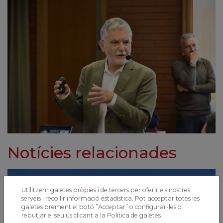
Notícies relacionades
Utilitzem galetes pròpies i de tercers per oferir els nostres
serveis i recollir informació estadística. Pot acceptar totes les
galetes prement el botó ”Acceptar” o configurar-les o
rebutjar el seu ús clicant a la
Política de galetes