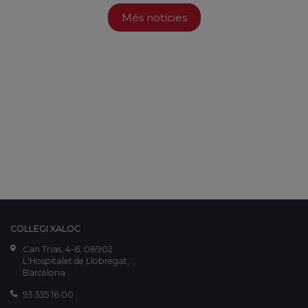
Més notícies
COL·LEGI XALOC
Can Trias, 4-6. 08902
L'Hospitalet de Llobregat,
Barcelona
93 335 16 00