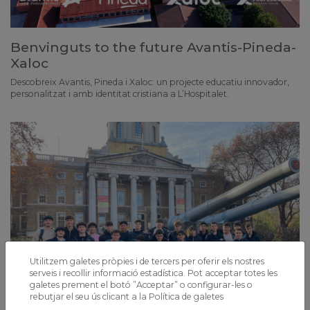
Benvinguts to the future Avantis-Pineda-
Xaloc
Descobreix Avantis, Pineda i Xaloc: un projecte educatiu innovador,
personalitzat i amb identitat cristiana a L’Hospitalet.
Utilitzem galetes pròpies i de tercers per oferir els nostres
serveis i recollir informació estadística. Pot acceptar totes les
galetes prement el botó ”Acceptar” o configurar-les o
rebutjar el seu ús clicant a la
Política de galetes