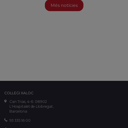
Més notícies
COL·LEGI XALOC
Can Trias, 4-6. 08902
L'Hospitalet de Llobregat,
Barcelona
93 335 16 00