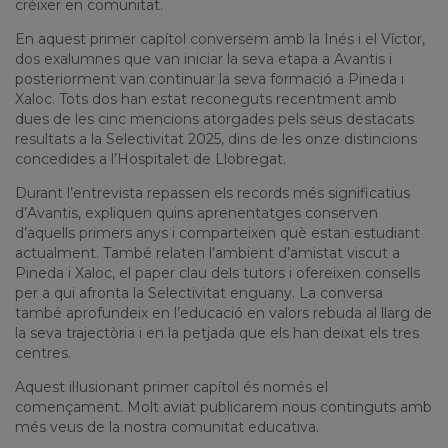
créixer en comunitat.
En aquest primer capítol conversem amb la Inés i el Víctor,
dos exalumnes que van iniciar la seva etapa a Avantis i
posteriorment van continuar la seva formació a Pineda i
Xaloc. Tots dos han estat reconeguts recentment amb
dues de les cinc mencions atorgades pels seus destacats
resultats a la Selectivitat 2025, dins de les onze distincions
concedides a l’Hospitalet de Llobregat.
Durant l’entrevista repassen els records més significatius
d’Avantis, expliquen quins aprenentatges conserven
d’aquells primers anys i comparteixen què estan estudiant
actualment. També relaten l’ambient d’amistat viscut a
Pineda i Xaloc, el paper clau dels tutors i ofereixen consells
per a qui afronta la Selectivitat enguany. La conversa
també aprofundeix en l’educació en valors rebuda al llarg de
la seva trajectòria i en la petjada que els han deixat els tres
centres.
Aquest il·lusionant primer capítol és només el
començament. Molt aviat publicarem nous continguts amb
més veus de la nostra comunitat educativa.