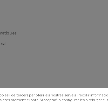
omàtiques
rial
pies i de tercers per oferir els nostres serveis i recollir informaci
S ONLINE
aletes prement el botó ”Acceptar” o configurar-les o rebutjar el s