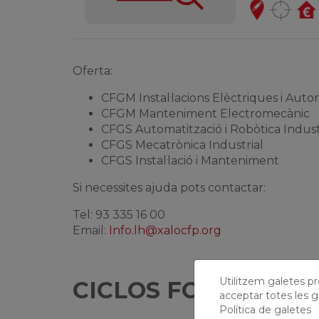
Oferta:
CFGM Instal·lacions Elèctriques i Aut
CFGM Manteniment Electromecànic
CFGS Automatització i Robòtica Indust
CFGS Mecatrònica Industrial
CFGS Instal·lació i Manteniment
Si necessites ajuda pots contactar:
Tel: 93 335 16 00
Email:
Info.lh@xalocfp.org
Utilitzem galetes prò
CICLOS FORMATIVO
acceptar totes les g
Política de galetes