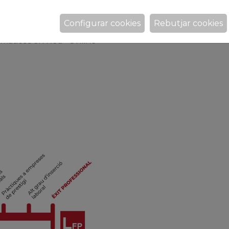
áticas · Online
Configurar cookies
Rebutjar cookies
· Online
rmáticos en Red · Online