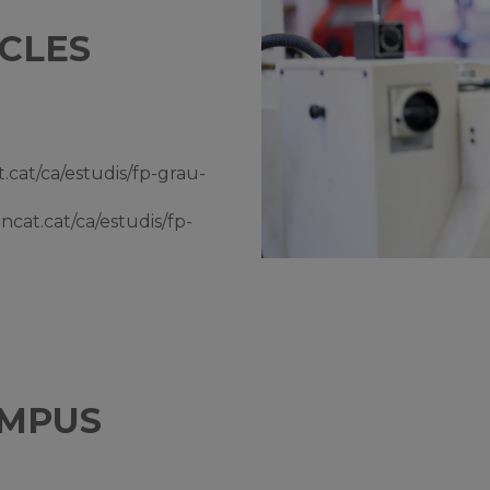
ICLES
t.cat/ca/estudis/fp-grau-
encat.cat/ca/estudis/fp-
AMPUS