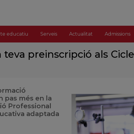
cte educatiu
Serveis
Actualitat
Admissions
 teva preinscripció als Cicl
formació
n pas més en la
ió Professional
ducativa adaptada