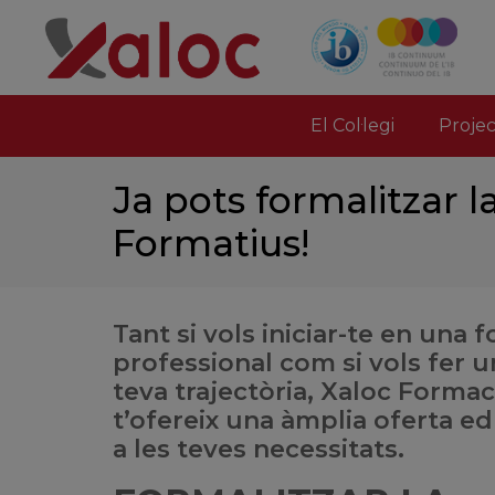
El Col·legi
Proje
Ja pots formalitzar la
Formatius!
Tant si vols iniciar-te en una 
professional com si vols fer u
teva trajectòria, Xaloc Formac
t’ofereix una àmplia oferta e
a les teves necessitats.