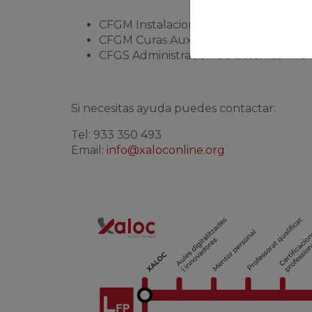
CFGM Instalaciones Eléctricas y Autom
CFGM Curas Auxiliares de Enfermería 
CFGS Administración de Sistemas Info
Si necesitas ayuda puedes contactar:
Tel: 933 350 493
Email:
info@xaloconline.org