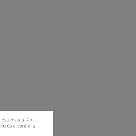
ó estadística. Pot
eu ús clicant a la