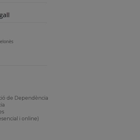
ació de Dependència
ia
es
encial i online)