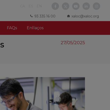
CA
ES
EN
93 335 16 00
xaloc@xaloc.org
FAQs
Enllaços
es
27/05/2025