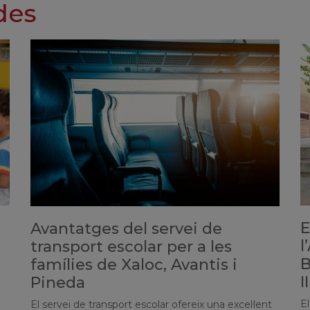
des
E
Avantatges del servei de
l
transport escolar per a les
B
famílies de Xaloc, Avantis i
II
Pineda
E
El servei de transport escolar ofereix una excel·lent