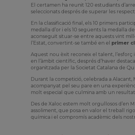
El certamen ha reunit 120 estudiants d’arre
seleccionats després de superar les respec
En la classificació final, els 10 primers parti
medalla d’or i els 10 següents la medalla de
aconseguit situar-se entre aquests vint mill
l’Estat, convertint-se també en el
primer cl
Aquest nou èxit reconeix el talent, l’esforç 
en l’àmbit científic, després d’haver destacat
organitzada per la Societat Catalana de Qu
Durant la competició, celebrada a Alacant, 
acompanyat pel seu pare en una experiènci
molt especial que culmina amb un resultat 
Des de Xaloc estem molt orgullosos d’en M
assoliment, que posa en valor el treball rigor
química i el compromís acadèmic dels nost