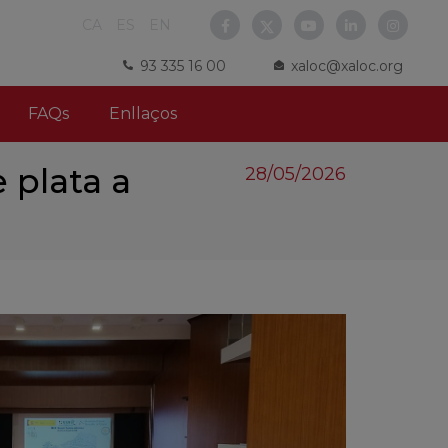
CA
ES
EN
93 335 16 00
xaloc@xaloc.org
FAQs
Enllaços
 plata a
28/05/2026