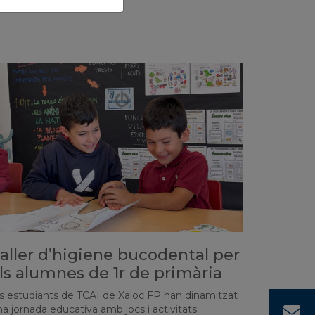
aller d’higiene bucodental per
ls alumnes de 1r de primària
ls estudiants de TCAI de Xaloc FP han dinamitzat
C
a jornada educativa amb jocs i activitats