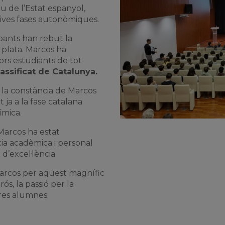
u de l’Estat espanyol,
tives fases autonòmiques.
cipants han rebut la
 plata. Marcos ha
ors estudiants de tot
assificat de Catalunya.
i la constància de Marcos
 ja a la fase catalana
ímica.
Marcos ha estat
a acadèmica i personal
d’excel·lència.
arcos per aquest magnífic
ós, la passió per la
res alumnes.