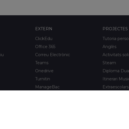
EXTERN
PROJECTES
ClickEdu
Tutoria perso
Office 365
Anglès
iu
Correu Electrònic
Activitats sol
Teams
Steam
Onedrive
Diploma Dua
Turnitin
Itinerari Musi
ManageBac
Extraescolars
Unportal
Xaloc Alumni
Connecta +
e l'Hospitalet
Xaloc Online