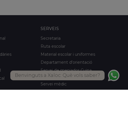
SERVEIS
nal
Secretaria
Ruta escolar
idàries
Material escolar i uniformes
Departament d'orientació
l
Servei de menjador Cuina
Benvinguts a Xaloc: Què vols saber?
pròpia
cal
Servei mèdic
Activitats d'estiu
Biblioteca