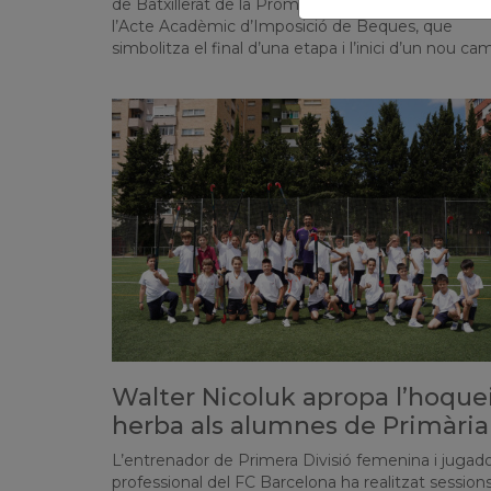
de Batxillerat de la Promoció Cosmos II van viure
l’Acte Acadèmic d’Imposició de Beques, que
simbolitza el final d’una etapa i l’inici d’un nou cam
Walter Nicoluk apropa l’hoque
herba als alumnes de Primària
L’entrenador de Primera Divisió femenina i jugad
professional del FC Barcelona ha realitzat session