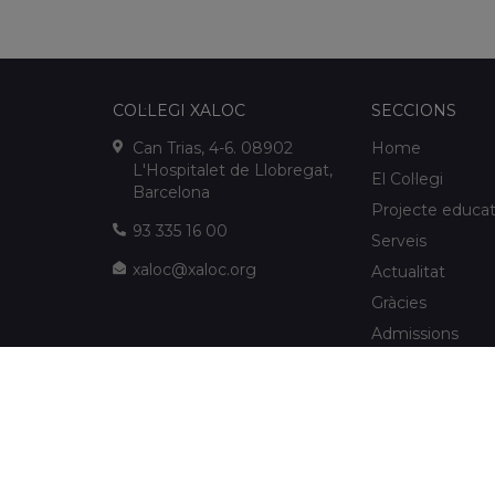
COL·LEGI XALOC
SECCIONS
Can Trias, 4-6. 08902
Home
L'Hospitalet de Llobregat,
El Col·legi
Barcelona
Projecte educat
93 335 16 00
Serveis
xaloc@xaloc.org
Actualitat
Gràcies
Admissions
FUNDACIÓ XALOC
Multimèdia
Extraescolars
info@fundacioxaloc.org
Col·legi a prop d
www.fundacioxaloc.org
de Llobregat
FAQs