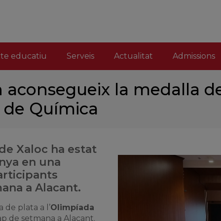
cte educatiu
Serveis
Actualitat
Admissions
 aconsegueix la medalla de
l de Química
de Xaloc ha estat
unya en una
rticipants
ana a Alacant.
de plata a l’
Olimpíada
p de setmana a Alacant.