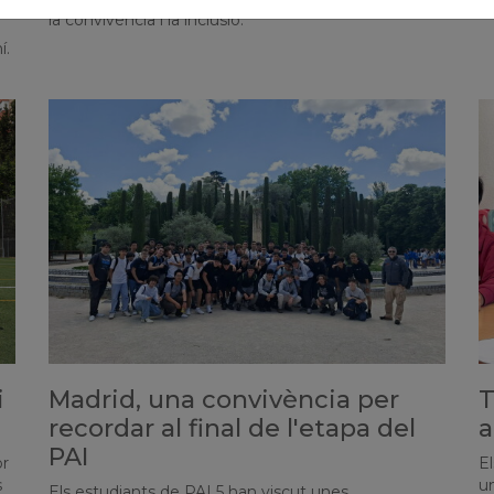
la convivència i la inclusió.
í.
i
Madrid, una convivència per
T
recordar al final de l'etapa del
a
PAI
or
E
s
un
Els estudiants de PAI 5 han viscut unes