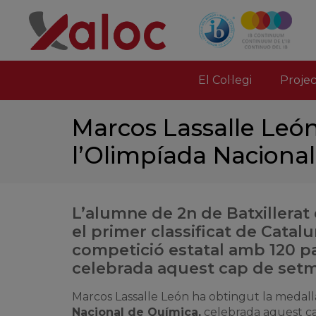
El Col·legi
Proje
Marcos Lassalle León
l’Olimpíada Naciona
L’alumne de 2n de Batxillerat 
el primer classificat de Catal
competició estatal amb 120 pa
celebrada aquest cap de setm
Marcos Lassalle León ha obtingut la medalla 
Nacional de Química,
celebrada aquest ca