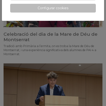
Configurar cookies
Celebració del dia de la Mare de Déu de
Montserrat
Tradició amb Primària a l’ermita, on es troba la Mare de Déu de
Montserrat, i una experiència significativa dels alumnes de PAI 4 a
Montserrat.