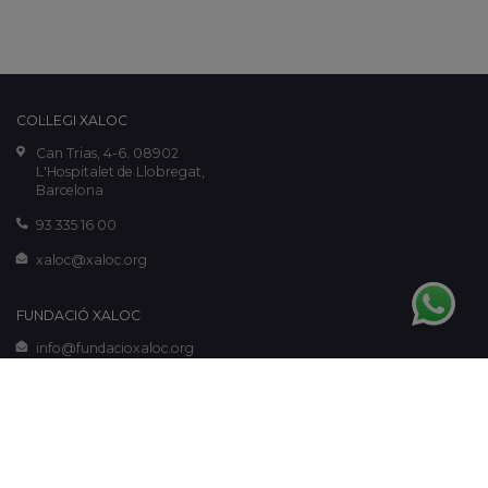
COL·LEGI XALOC
Can Trias, 4-6. 08902
L'Hospitalet de Llobregat,
Barcelona
93 335 16 00
xaloc@xaloc.org
FUNDACIÓ XALOC
info@fundacioxaloc.org
www.fundacioxaloc.org