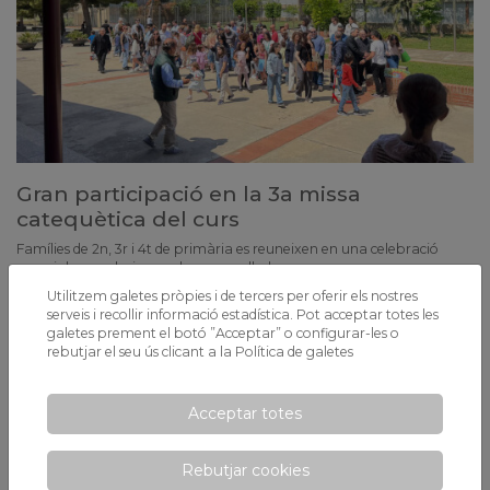
Gran participació en la 3a missa
catequètica del curs
Famílies de 2n, 3r i 4t de primària es reuneixen en una celebració
especial que culmina amb una paellada.
Utilitzem galetes pròpies i de tercers per oferir els nostres
serveis i recollir informació estadística. Pot acceptar totes les
galetes prement el botó ”Acceptar” o configurar-les o
rebutjar el seu ús clicant a la
Política de galetes
Acceptar totes
Rebutjar cookies