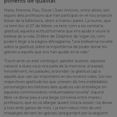
ponents de qualitat
Maria, Mariona, Pau, Òscar i Juan Antonio, entre altres, són
alguns dels professors que han participat en el nou projecte
literari de la biblioteca, obert a mares i pares. La reunió, que
va tenir lloc el 27 de febrer, va tenir com a eix central la
gratitud, aquesta actitud humana que ens ajuda a veure la
bellesa de la vida. El llibre de Delphine de Vigan és, com
podem llegir a la pàgina d'Anagrama, "una bellíssima novel·la
sobre la gratitud, sobre la importància de poder donar les
gràcies a aquells que ens han ajudat en la vida."
"Escrit amb un estil contingut, gairebé austere, aquesta
narració a dues veus ens parla de la memòria, el passat,
l'envelliment, les paraules, la bondat i la gratitud cap a
aquells que van ser importants en les nostres vides. Són les
respectives gratituds les que uneixen als tres inoblidables
personatges les històries dels quals es van entrellaçar en
aquesta commovedora i enlluernadora novel·la". Aquest
llibre va donar peu a una llarga conversa entre mares i
professors, que es va allargar durant tota la sessió i va deixar
a tots amb ganes de més. I ja hem rebut més de vint
missatges donant les gràcies i preguntant per la següent