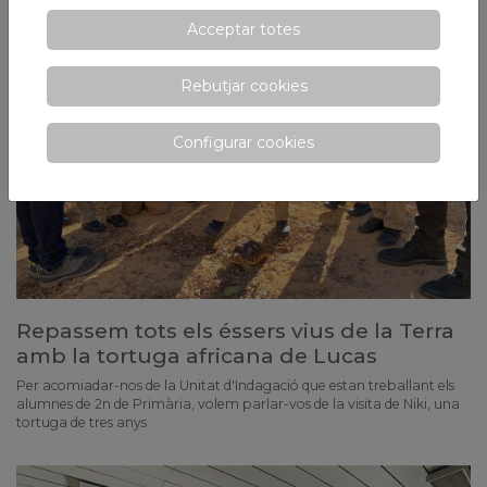
Acceptar totes
Rebutjar cookies
Configurar cookies
Repassem tots els éssers vius de la Terra
amb la tortuga africana de Lucas
Per acomiadar-nos de la Unitat d'Indagació que estan treballant els
alumnes de 2n de Primària, volem parlar-vos de la visita de Niki, una
tortuga de tres anys