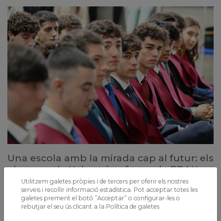
Una escola amb la mirada cap al futur: els
alumnes de Xaloc triomfen en la EBAU
Utilitzem galetes pròpies i de tercers per oferir els nostres
Després de conèixer la nova convocatòria del 2024, celebrem amb
serveis i recollir informació estadística. Pot acceptar totes les
alegria que el rànquing del 2023 ens situa entre els millors col·legis de
galetes prement el botó ”Acceptar” o configurar-les o
Catalunya
rebutjar el seu ús clicant a la
Política de galetes