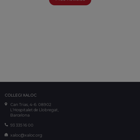
COL·LEGI XALOC
Can Trias, 4-6. 08902
L'Hospitalet de Llobregat,
Barcelona
93 335 16 00
xaloc@xaloc.org