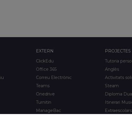
EXTERN
PROJECTES
ClickEdu
Tutoria perso
Office 365
Anglès
iu
Correu Electrònic
Activitats sol
Teams
Steam
Onedrive
Diploma Dua
Turnitin
Itinerari Musi
ManageBac
Extraescolars
Unportal
Xaloc Alumni
Connecta +