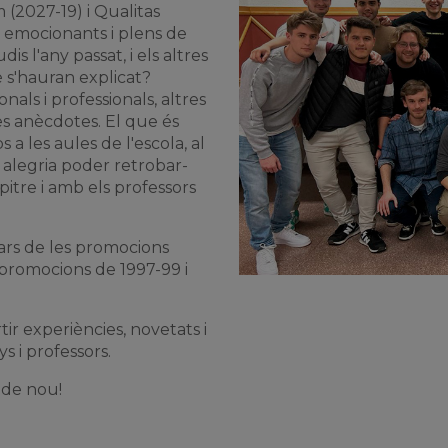
(2027-19) i Qualitas
n emocionants i plens de
is l'any passat, i els altres
 s'hauran explicat?
nals i professionals, altres
s anècdotes. El que és
a les aules de l'escola, al
na alegria poder retrobar-
itre i amb els professors
pars de les promocions
 promocions de 1997-99 i
r experiències, novetats i
s i professors.
 de nou!