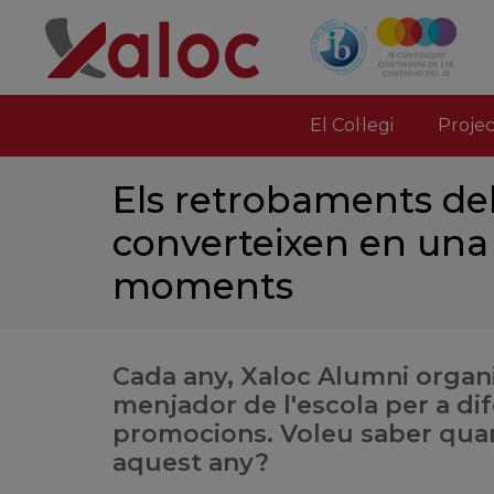
El Col·legi
Proje
Els retrobaments del
converteixen en una
moments
Cada any, Xaloc Alumni organi
menjador de l'escola per a di
promocions. Voleu saber quan
aquest any?