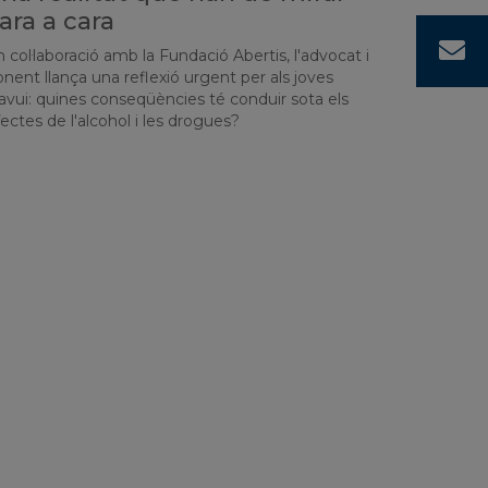
ara a cara
C
 col·laboració amb la Fundació Abertis, l'advocat i
nent llança una reflexió urgent per als joves
avui: quines conseqüències té conduir sota els
ectes de l'alcohol i les drogues?