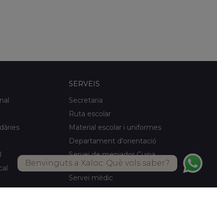
SERVEIS
nal
Secretaria
Ruta escolar
idàries
Material escolar i uniformes
Departament d'orientació
l
Servei de menjador Cuina
Benvinguts a Xaloc: Què vols saber?
pròpia
cal
Servei mèdic
Activitats d'estiu
Biblioteca