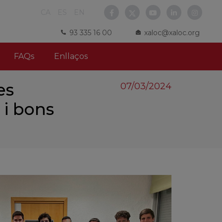
CA
ES
EN
93 335 16 00
xaloc@xaloc.org
FAQs
Enllaços
es
07/03/2024
 i bons