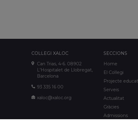
COL·LEGI XALOC
SECCIONS
Can Trias, 4-6. 08902
Home
L'Hospitalet de Llobregat,
El Col·legi
Barcelona
Projecte educat
93 335 16 00
Serveis
xaloc@xaloc.org
Actualitat
Gràcies
Admissions
FUNDACIÓ XALOC
Multimèdia
Extraescolars
info@fundacioxaloc.org