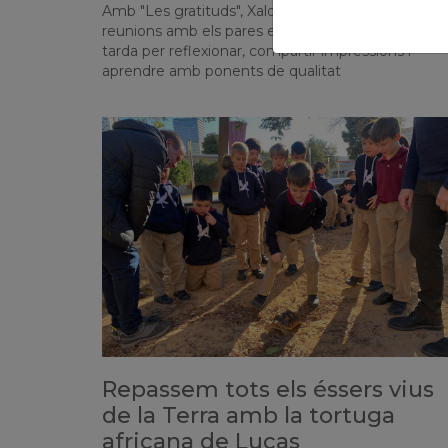
Amb "Les gratituds", Xaloc ha començat les nove
reunions amb els pares entorn de la literatura. Un
tarda per reflexionar, compartir impressions i
aprendre amb ponents de qualitat
Repassem tots els éssers vius
de la Terra amb la tortuga
africana de Lucas