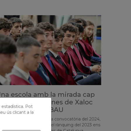
na escola amb la mirada cap
l futur: els alumnes de Xaloc
ó estadística. Pot
riomfen en la EBAU
eu ús clicant a la
esprés de conèixer la nova convocatòria del 2024,
elebrem amb alegria que el rànquing del 2023 ens
tua entre els millors col·legis de Catalunya