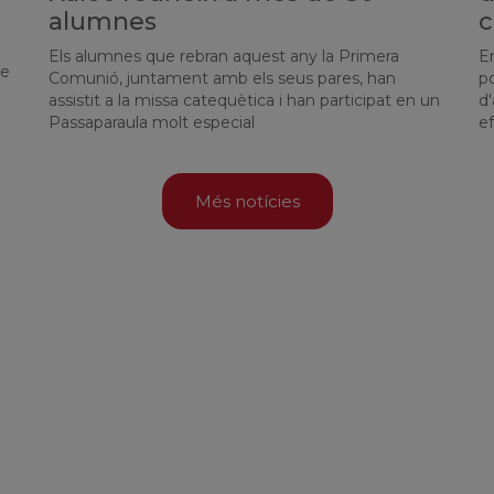
alumnes
c
Els alumnes que rebran aquest any la Primera
En
de
Comunió, juntament amb els seus pares, han
po
assistit a la missa catequètica i han participat en un
d'
Passaparaula molt especial
ef
Més notícies