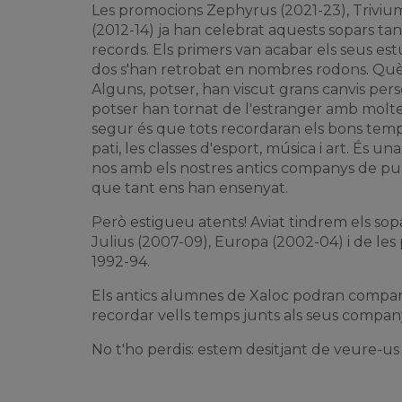
Les promocions Zephyrus (2021-23), Trivium 
(2012-14) ja han celebrat aquests sopars ta
records. Els primers van acabar els seus estud
dos s'han retrobat en nombres rodons. Què
Alguns, potser, han viscut grans canvis perso
potser han tornat de l'estranger amb molte
segur és que tots recordaran els bons temps 
pati, les classes d'esport, música i art. És u
nos amb els nostres antics companys de pup
que tant ens han ensenyat.
Però estigueu atents! Aviat tindrem els so
Julius (2007-09), Europa (2002-04) i de les
1992-94.
Els antics alumnes de Xaloc podran comparti
recordar vells temps junts als seus company
No t'ho perdis: estem desitjant de veure-us