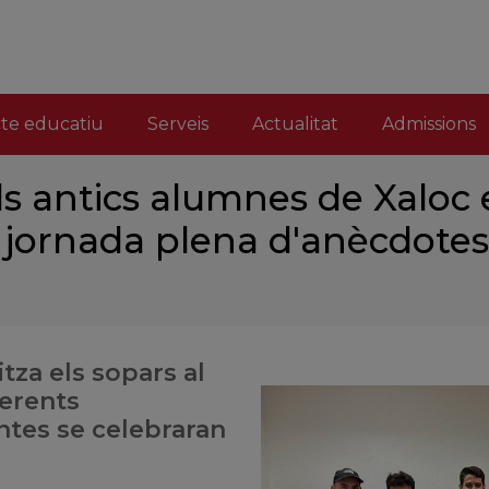
cte educatiu
Serveis
Actualitat
Admissions
s antics alumnes de Xaloc 
 jornada plena d'anècdotes
tza els sopars al
ferents
tes se celebraran