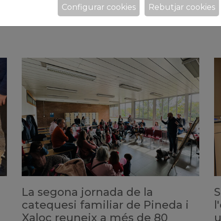
organitzen els Cursos d'Orientació Familiar per
s
Configurar cookies
Rebutjar cookies
donar resposta als interrogants dels pares en totes
a
les etapes de la infància i l'adolescència
La segona jornada de la
S
catequesi familiar de Pineda i
l
Xaloc reuneix a més de 80
u