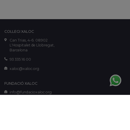
COL·LEGI XALOC
Can Trias, 4-6. 08902
L'Hospitalet de Llobregat,
Barcelona
93 335 16 00
xaloc@xaloc.org
FUNDACIÓ XALOC
info@fundacioxaloc.org
www.fundacioxaloc.org