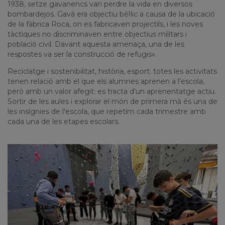
1938, setze gavanencs van perdre la vida en diversos
bombardejos. Gavà era objectiu bèl·lic a causa de la ubicació
de la fàbrica Roca, on es fabricaven projectils, i les noves
tàctiques no discriminaven entre objectius militars i
població civil. Davant aquesta amenaça, una de les
respostes va ser la construcció de refugis».
Reciclatge i sostenibilitat, història, esport: totes les activitats
tenen relació amb el que els alumnes aprenen a l'escola,
però amb un valor afegit: es tracta d'un aprenentatge actiu.
Sortir de les aules i explorar el món de primera mà és una de
les insígnies de l'escola, que repetim cada trimestre amb
cada una de les etapes escolars.