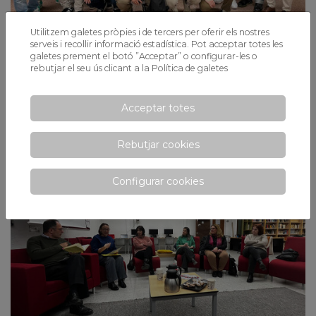
Utilitzem galetes pròpies i de tercers per oferir els nostres
serveis i recollir informació estadística. Pot acceptar totes les
Els retrobaments dels antics alumnes de
galetes prement el botó ”Acceptar” o configurar-les o
rebutjar el seu ús clicant a la
Política de galetes
Xaloc es converteixen en una jornada
plena d'anècdotes i bons moments
Acceptar totes
Cada any, Xaloc Alumni organitza els sopars al menjador de l'escola
per a diferents promocions. Voleu saber quantes se celebraran aquest
any?
Rebutjar cookies
Configurar cookies