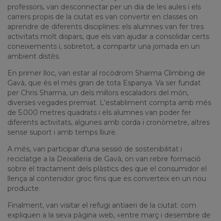
professors, van desconnectar per un dia de les aules i els
carrers propis de la ciutat es van convertir en classes on
aprendre de diferents disciplines: els alumnes van fer tres
activitats molt dispars, que els van ajudar a consolidar certs
coneixements i, sobretot, a compartir una jornada en un
ambient distès.
En primer lloc, van estar al rocòdrom Sharma Climbing de
Gavà, que és el més gran de tota Espanya. Va ser fundat
per Chris Sharma, un dels millors escaladors del món,
diverses vegades premiat. L'establiment compta amb més
de 5.000 metres quadrats i els alumnes van poder fer
diferents activitats, algunes amb corda i cronòmetre, altres
sense suport i amb temps lliure.
A més, van participar d'una sessió de sostenibilitat i
reciclatge a la Deixalleria de Gavà, on van rebre formació
sobre el tractament dels plàstics des que el consumidor el
llença al contenidor groc fins que es converteix en un nou
producte.
Finalment, van visitar el refugi antiaeri de la ciutat: com
expliquen a la seva pàgina web, «entre març i desembre de