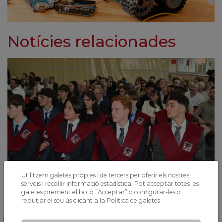
Notícies relacionades
Utilitzem galetes pròpies i de tercers per oferir els nostres
serveis i recollir informació estadística. Pot acceptar totes les
galetes prement el botó ”Acceptar” o configurar-les o
rebutjar el seu ús clicant a la
Política de galetes
Resultats PAU 2025: A Xaloc superem, un
any més, la mitjana de Catalunya