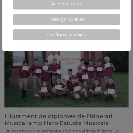
Acceptar totes
Dues mencions d’honor per al Víctor Villa (9,4) i l’Hugo Franganillo (9)
i unes notes que ens situen per sobre de la mitjana de Catalunya
Rebutjar cookies
Configurar cookies
Lliurament de diplomes de l’Itinerari
Musical amb Haro Estudis Musicals
L’Itinerari musical consolida el seu èxit amb el doble d’inscrits. Els