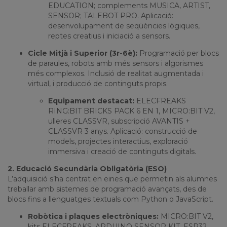
EDUCATION; complements MUSICA, ARTIST,
SENSOR; TALEBOT PRO. Aplicació:
desenvolupament de seqüències lògiques,
reptes creatius i iniciació a sensors.
Cicle Mitjà i Superior (3r-6è):
Programació per blocs
de paraules, robots amb més sensors i algorismes
més complexos. Inclusió de realitat augmentada i
virtual, i producció de continguts propis.
Equipament destacat:
ELECFREAKS
RING:BIT BRICKS PACK 6 EN 1, MICRO:BIT V2,
ulleres CLASSVR, subscripció AVANTIS +
CLASSVR 3 anys. Aplicació: construcció de
models, projectes interactius, exploració
immersiva i creació de continguts digitals.
2. Educació Secundària Obligatòria (ESO)
L’adquisició s’ha centrat en eines que permetin als alumnes
treballar amb sistemes de programació avançats, des de
blocs fins a llenguatges textuals com Python o JavaScript.
Robòtica i plaques electròniques:
MICRO:BIT V2,
kits ELECFREAKS, ARDUINO SENSOR KIT, ESP32