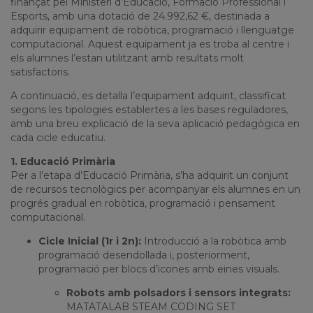
finançat pel Ministeri d’Educació, Formació Professional i
Esports, amb una dotació de 24.992,62 €, destinada a
adquirir equipament de robòtica, programació i llenguatge
computacional. Aquest equipament ja es troba al centre i
els alumnes l’estan utilitzant amb resultats molt
satisfactoris.
A continuació, es detalla l’equipament adquirit, classificat
segons les tipologies establertes a les bases reguladores,
amb una breu explicació de la seva aplicació pedagògica en
cada cicle educatiu.
1. Educació Primària
Per a l’etapa d’Educació Primària, s’ha adquirit un conjunt
de recursos tecnològics per acompanyar els alumnes en un
progrés gradual en robòtica, programació i pensament
computacional.
Cicle Inicial (1r i 2n):
Introducció a la robòtica amb
programació desendollada i, posteriorment,
programació per blocs d’icones amb eines visuals.
Robots amb polsadors i sensors integrats:
MATATALAB STEAM CODING SET