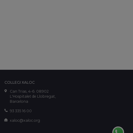
COL·LEGI XALOC
Can Trias, 4-6. 08902
L'Hospitalet de Llobregat,
Barcelona
93 335 16 00
xaloc@xaloc.org