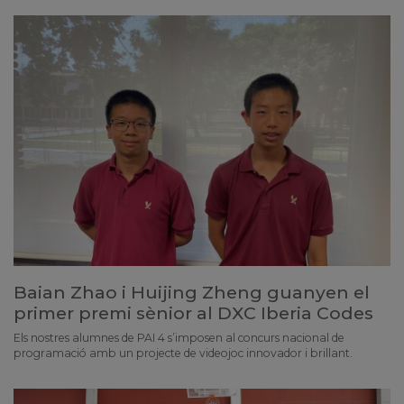
Baian Zhao i Huijing Zheng guanyen el
primer premi sènior al DXC Iberia Codes
Els nostres alumnes de PAI 4 s’imposen al concurs nacional de
programació amb un projecte de videojoc innovador i brillant.