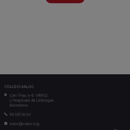
COL·LEGI XALOC
Can Trias, 4-6. 08902
L'Hospitalet de Llobregat,
Barcelona
93 335 16 00
xaloc@xaloc.org