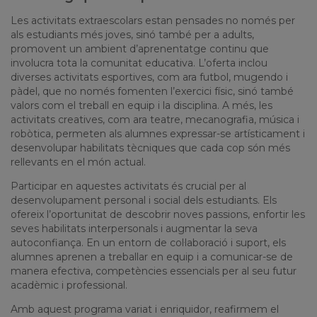
Les activitats extraescolars estan pensades no només per
als estudiants més joves, sinó també per a adults,
promovent un ambient d’aprenentatge continu que
involucra tota la comunitat educativa. L’oferta inclou
diverses activitats esportives, com ara futbol, mugendo i
pàdel, que no només fomenten l’exercici físic, sinó també
valors com el treball en equip i la disciplina. A més, les
activitats creatives, com ara teatre, mecanografia, música i
robòtica, permeten als alumnes expressar-se artísticament i
desenvolupar habilitats tècniques que cada cop són més
rellevants en el món actual.
Participar en aquestes activitats és crucial per al
desenvolupament personal i social dels estudiants. Els
ofereix l’oportunitat de descobrir noves passions, enfortir les
seves habilitats interpersonals i augmentar la seva
autoconfiança. En un entorn de col·laboració i suport, els
alumnes aprenen a treballar en equip i a comunicar-se de
manera efectiva, competències essencials per al seu futur
acadèmic i professional.
Amb aquest programa variat i enriquidor, reafirmem el