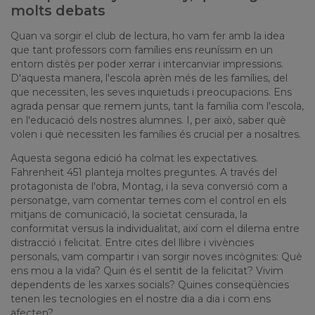
molts debats
Quan va sorgir el club de lectura, ho vam fer amb la idea
que tant professors com famílies ens reuníssim en un
entorn distès per poder xerrar i intercanviar impressions.
D'aquesta manera, l'escola aprèn més de les famílies, del
que necessiten, les seves inquietuds i preocupacions. Ens
agrada pensar que remem junts, tant la família com l'escola,
en l'educació dels nostres alumnes. I, per això, saber què
volen i què necessiten les famílies és crucial per a nosaltres.
Aquesta segona edició ha colmat les expectatives.
Fahrenheit 451 planteja moltes preguntes. A través del
protagonista de l'obra, Montag, i la seva conversió com a
personatge, vam comentar temes com el control en els
mitjans de comunicació, la societat censurada, la
conformitat versus la individualitat, així com el dilema entre
distracció i felicitat. Entre cites del llibre i vivències
personals, vam compartir i van sorgir noves incògnites: Què
ens mou a la vida? Quin és el sentit de la felicitat? Vivim
dependents de les xarxes socials? Quines conseqüències
tenen les tecnologies en el nostre dia a dia i com ens
afecten?