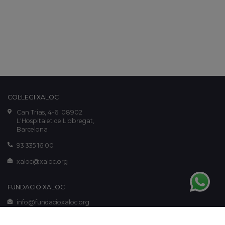
COL·LEGI XALOC
Can Trias, 4-6. 08902
L'Hospitalet de Llobregat,
Barcelona
93 335 16 00
xaloc@xaloc.org
FUNDACIÓ XALOC
info@fundacioxaloc.org
www.fundacioxaloc.org