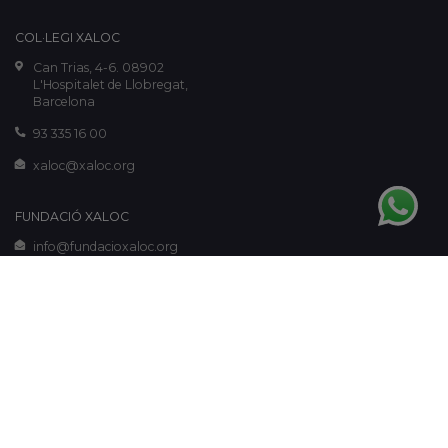
COL·LEGI XALOC
Can Trias, 4-6. 08902
L'Hospitalet de Llobregat,
Barcelona
93 335 16 00
xaloc@xaloc.org
FUNDACIÓ XALOC
info@fundacioxaloc.org
www.fundacioxaloc.org
Legal notice
-
Cookies policy
-
Privacy policy