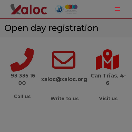
Toggle
Open day registration
93 335 16
Can Trias, 4-
xaloc@xaloc.org
00
6
Call us
Write to us
Visit us