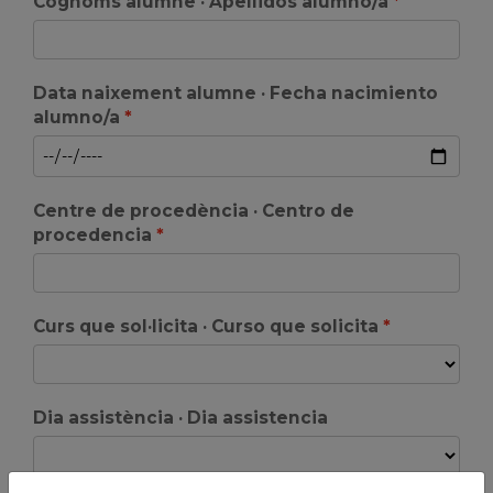
Cognoms alumne · Apellidos alumno/a
Data naixement alumne · Fecha nacimiento
alumno/a
Centre de procedència · Centro de
procedencia
Curs que sol·licita · Curso que solicita
Dia assistència · Dia assistencia