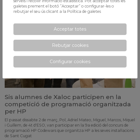
serveis i recollir informació estadística. Pot acceptar totes les
galetes prement el botó ”Acceptar” o configurar-les o
rebutjar el seu ús clicant a la
Política de galetes
Acceptar totes
Rebutjar cookies
Configurar cookies
Sis alumnes de Xaloc participen en la
competició de programació organitzada
per HP
El passat dissabte 2 de març, Pol, Adriel Mateo, Miguel, Marcos, Miquel
i Guillem, de 4t d'ESO, van participar en la 9a edició del concurs de
programació HP Codewars que organitza HP a les seves instal·lacions
de Sant Cugat