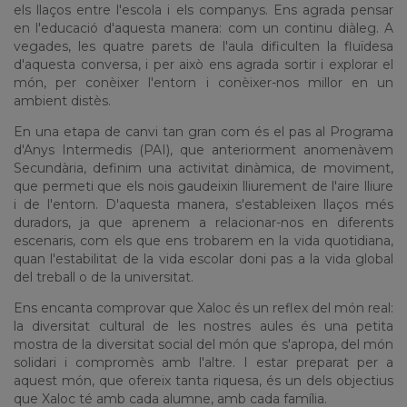
els llaços entre l'escola i els companys. Ens agrada pensar
en l'educació d'aquesta manera: com un continu diàleg. A
vegades, les quatre parets de l'aula dificulten la fluïdesa
d'aquesta conversa, i per això ens agrada sortir i explorar el
món, per conèixer l'entorn i conèixer-nos millor en un
ambient distès.
En una etapa de canvi tan gran com és el pas al Programa
d'Anys Intermedis (PAI), que anteriorment anomenàvem
Secundària, definim una activitat dinàmica, de moviment,
que permeti que els nois gaudeixin lliurement de l'aire lliure
i de l'entorn. D'aquesta manera, s'estableixen llaços més
duradors, ja que aprenem a relacionar-nos en diferents
escenaris, com els que ens trobarem en la vida quotidiana,
quan l'estabilitat de la vida escolar doni pas a la vida global
del treball o de la universitat.
Ens encanta comprovar que Xaloc és un reflex del món real:
la diversitat cultural de les nostres aules és una petita
mostra de la diversitat social del món que s'apropa, del món
solidari i compromès amb l'altre. I estar preparat per a
aquest món, que ofereix tanta riquesa, és un dels objectius
que Xaloc té amb cada alumne, amb cada família.