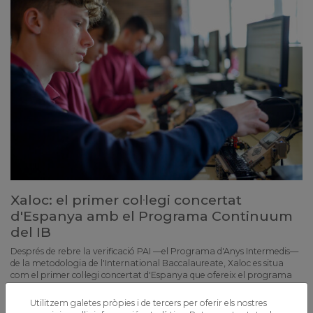
Xaloc: el primer col·legi concertat
d'Espanya amb el Programa Continuum
del IB
Després de rebre la verificació PAI —el Programa d'Anys Intermedis—
de la metodologia de l'International Baccalaureate, Xaloc es situa
com el primer col·legi concertat d'Espanya que ofereix el programa
complet de l'IB: PEP, PAI i Programa Diploma
Utilitzem galetes pròpies i de tercers per oferir els nostres