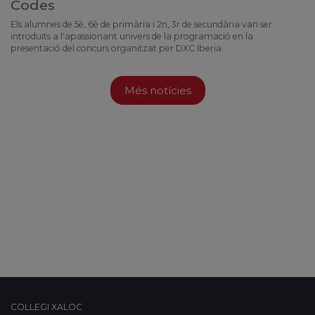
Codes
Els alumnes de 5è, 6è de primària i 2n, 3r de secundària van ser
introduïts a l'apassionant univers de la programació en la
presentació del concurs organitzat per DXC Iberia.
Més notícies
COL·LEGI XALOC