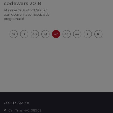
codewars 2018
Alumnes de 3r i 4t d'ESO van
participar en la competició de
programació
40
41
42
43
44
COL·LEGI XALOC
Can Trias, 4-6. 08902