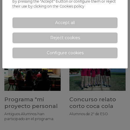
by pressing the "Accept" button or configure them or reject
their use by clicking on the
Cookies policy
Projects week
Ong nasco feeding
Accept all
minds
Individual and cooperative
projects made by Primary and
Reject cookies
XALOC ha fet una donació dels
Secondary students
equips que s'han renovat
Configure cookies
Programa "mi
Concurso relato
proyecto personal
corto coca cola
Antiguos Alumnos han
Alumnos de 2º de ESO
participado en el programa.