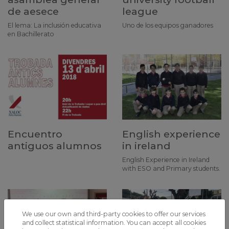
de aesece
league
El lema: La inclusión educativa
Uno de los equipos ganadores
en Bachillerato
Encuentro
English experience
antiguos alumnos
in ireland
English Experience in Ireland
with ESO and Primary students.
We use our own and third-party cookies to offer our services
and collect statistical information. You can accept all cookies