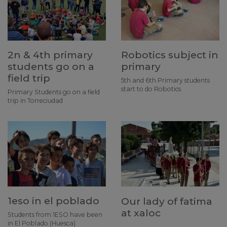
2n & 4th primary
Robotics subject in
students go on a
primary
field trip
5th and 6th Primary students
start to do Robotics
Primary Students go on a field
trip in Torreciudad
1eso in el poblado
Our lady of fatima
at xaloc
Students from 1ESO have been
in El Poblado (Huesca)