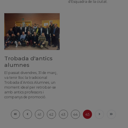
d'Esquadra de la ciutat.
Trobada d'antics
alumnes
El passat divendres, 31 de març,
va tenir lloc la tradicional
Trobada d’Antics Alumnes, un
moment ideal per retrobar-se
amb antics professors i
companys de promoció.
41
42
43
44
45