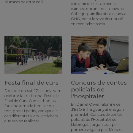
alumnes ha estat de 7.
convenir que els aliments
cuinats sobrants en la cuina del
Col·legi siguin lliurats a aquesta
ONG, per a la seva distribució
en menjadors socia
Festa final de curs
Concurs de contes
policials de
Dissabte passat, 17 de juny, vam
l'hospitalet
celebrar la tradicional Festa de
Final de Curs. Com es habitual,
En Daniel Oliver, alumne de 1r
fou una jornada familiar on
d'ESO B, ha guanyat el segon
tots, grans i petits, van gaudir
premi del "Concurs de contes
dels diferents tallers i activitats
policials de l'Hospitalet de
que es van realitzar.
Llobregat", organitzat per
primera vegada pels Mossos