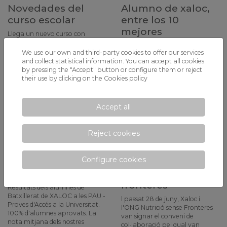
Novedades del
Alumno de xaloc,
curso escolar
entre los 10
mejores
Llega un nuevo curso con
muchas novedades respecto al
Néstor Domingo, entre los 10
año pasado...
We use our own and third-party cookies to offer our services
alumnos de L'H con mejores
and collect statistical information. You can accept all cookies
notas en la Selectividad
by pressing the "Accept" button or configure them or reject
their use by clicking on the
Cookies policy
Accept all
Reject cookies
Configure cookies
Results access
Cooperació amb
tests (pau)
ong nutrició sense
fronteres
Resultats dels alumnes de
Batxillerat de XALOC a les PAU -
l passat 28 de juny, Xaloc i
Proves d'Accés a la Universitat.
l'ONG Nutrició sense Fronteres
100% d'alumnes aprovats. La
van signar el conveni de
nota mitjana dels nostres
col·laboració pel qual van