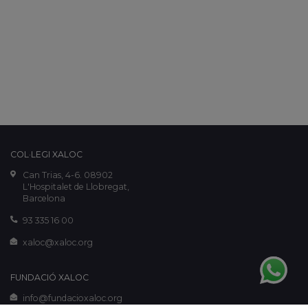
COL·LEGI XALOC
Can Trias, 4-6. 08902
L'Hospitalet de Llobregat,
Barcelona
93 335 16 00
xaloc@xaloc.org
FUNDACIÓ XALOC
info@fundacioxaloc.org